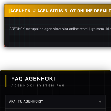
AGENHOKI # AGEN SITUS SLOT ONLINE RESMI
AGENHOKI merupakan agen situs slot online resmi juga memiliki 
FAQ AGENHOKI
AGENHOKI SYSTEM FAQ
+
APA ITU AGENHOKI?