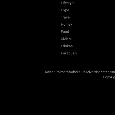
Lifestyle
Hype
Travel
Homey
Food
UMKM
Edukasi
Parapuan
Kabar Palmerah
About Us
Advertise
Ketentu
Copyrig