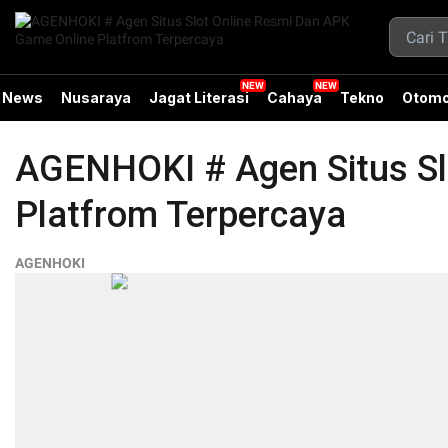
News
Nusaraya
Jagat Literasi
Cahaya
Tekno
Otomo
AGENHOKI # Agen Situs Sl
Platfrom Terpercaya
AGENHOKI